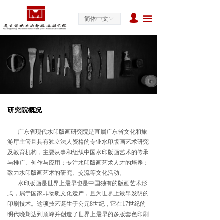
首页
넙
끀
简体中文
ꀅ
关于研究院
艺术动态
学术研究
教育活动
研究院概况
合作交流
广东省现代水印版画研究院是直属广东省文化和旅
游厅主管且具有独立法人资格的专业水印版画艺术研究
媒体中心
及教育机构，主要从事和组织中国水印版画艺术的传承
与推广、创作与应用；专注水印版画艺术人才的培养；
版画基地
致力水印版画艺术的研究、交流等文化活动。
水印版画是世界上最早也是中国独有的版画艺术形
艺术家
式，属于国家非物质文化遗产，且为世界上最早发明的
印刷技术。这项技艺诞生于公元8世纪，它在17世纪的
明代晚期达到顶峰并创造了世界上最早的多版套色印刷